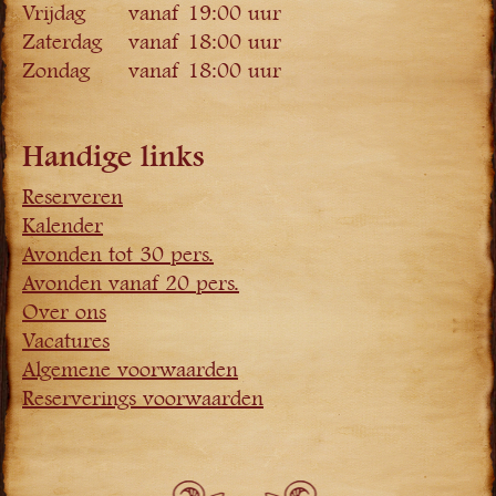
Vrijdag
vanaf 19:00 uur
Zaterdag
vanaf 18:00 uur
Zondag
vanaf 18:00 uur
Handige links
Reserveren
Kalender
Avonden tot 30 pers.
Avonden vanaf 20 pers.
Over ons
Vacatures
Algemene voorwaarden
Reserverings voorwaarden