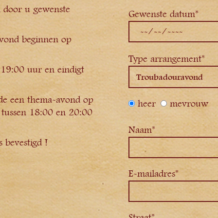
n door u gewenste
Gewenste datum*
vond beginnen op
Type arrangement*
19:00 uur en eindigt
jnde een thema-avond op
heer
mevrouw
ip tussen 18:00 en 20:00
Naam*
s bevestigd !
E-mailadres*
Straat*