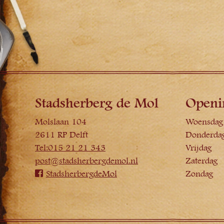
Stadsherberg de Mol
Openi
Molslaan 104
Woensdag
2611 RP Delft
Donderda
Tel:015 21 21 343
Vrijdag
post@stadsherbergdemol.nl
Zaterdag
StadsherbergdeMol
Zondag