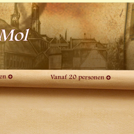
 Mol
nen
Vanaf 20 personen