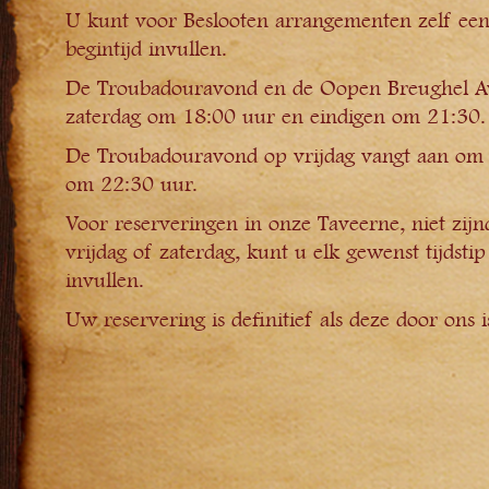
U kunt voor Beslooten arrangementen zelf ee
begintijd invullen.
De Troubadouravond en de Oopen Breughel A
zaterdag om 18:00 uur en eindigen om 21:30.
De Troubadouravond op vrijdag vangt aan om 
om 22:30 uur.
Voor reserveringen in onze Taveerne, niet zi
vrijdag of zaterdag, kunt u elk gewenst tijdst
invullen.
Uw reservering is definitief als deze door ons i