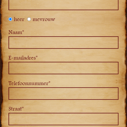
heer
mevrouw
Naam*
E-mailadres*
Telefoonnummer*
Straat*