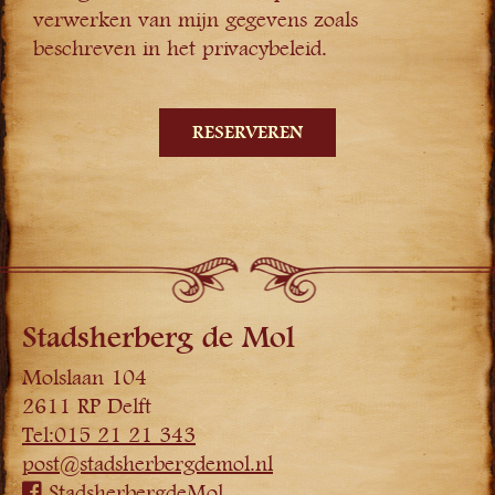
verwerken van mijn gegevens zoals
beschreven in het privacybeleid.
Stadsherberg de Mol
Molslaan 104
2611 RP Delft
Tel:015 21 21 343
post@stadsherbergdemol.nl
StadsherbergdeMol