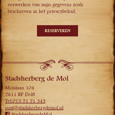
verwerken van mijn gegevens zoals
beschreven in het privacybeleid.
Stadsherberg de Mol
Molslaan 104
2611 RP Delft
Tel:015 21 21 343
post@stadsherbergdemol.nl
StadsherbergdeMol