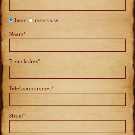
heer
mevrouw
Naam*
E-mailadres*
Telefoonnummer*
Straat*