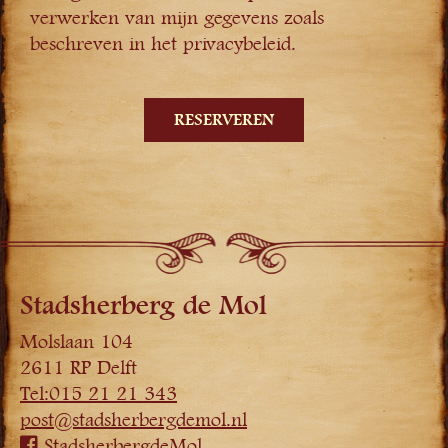
verwerken van mijn gegevens zoals
beschreven in het privacybeleid.
Stadsherberg de Mol
Molslaan 104
2611 RP Delft
Tel:015 21 21 343
post@stadsherbergdemol.nl
StadsherbergdeMol