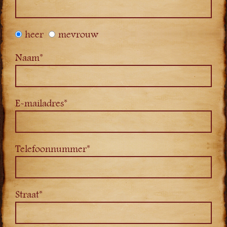
heer
mevrouw
Naam*
E-mailadres*
Telefoonnummer*
Straat*